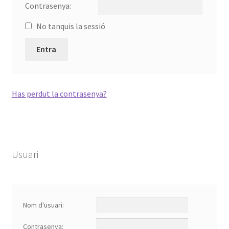
Contrasenya:
Inscriu-te!
No tanquis la sessió
Members
Entra
Notifications
Política de privadesa
Has perdut la contrasenya?
Projecte d’eòlica popular al Segrià Sec
Recent Activity
Usuari
Reset Password
Site Registration
Nom d'usuari:
Contrasenya:
User Profile