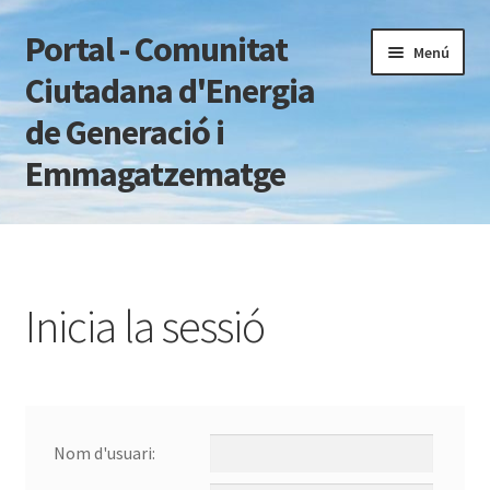
Portal - Comunitat
Salta
Vés
Menú
a
al
Ciutadana d'Energia
navegació
contingut
de Generació i
Emmagatzematge
Pàgina d'inici
Canvi de contrasenya
Inicia la sessió
Forgot Password
Inicia la sessió
Nom d'usuari:
Inscripció